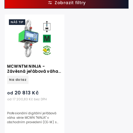
Nejlevnější
Nejdražší
NÁŠ TIP
Nejprodávanější
Abecedně
MCWNTM NINJA -
Závěsná jeřábová váha 1
500 kg - 9 000kg
Na dotaz
OBCHODNÍ
20 813 Kč
od
od 17 200,83 Kč bez DPH
Profesionální digitální jeřábová
váha série MCWN "NINJA" v
obchodním provedení (CE-M) s
úředním ověřením pro legální
obchodní styk. Vyniká vysoce