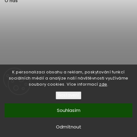
O nás
K personalizaci obsahu a reklam, poskytování funkcí
sociálních médií a analýze naší návštěvnosti využíváme
soubory cookies. Více informací
zde
.
Nastavení
Souhlasím
Copyright 2026
Format1
. Všechna práva vyhrazena.
Upravit nastavení cookies
Odmítnout
Vytvořil
Shoptet
| Design
Shoptak.cz