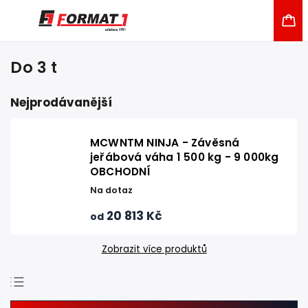
Do 3 t
Nejprodávanější
MCWNTM NINJA - Závěsná
jeřábová váha 1 500 kg - 9 000kg
OBCHODNÍ
Na dotaz
20 813 Kč
od
Zobrazit více produktů
Doporučujeme