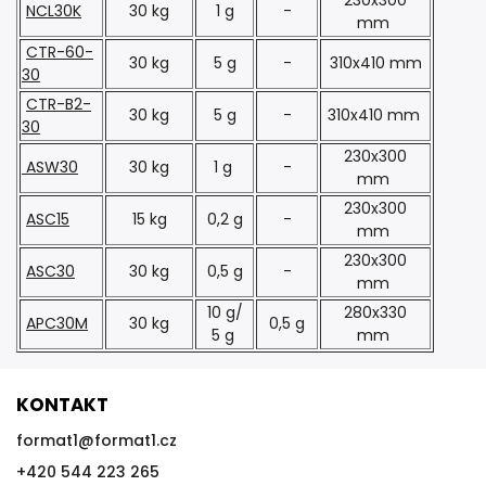
NCL30K
30 kg
1 g
-
mm
CTR-60-
30 kg
5 g
-
310x410 mm
30
CTR-B2-
30 kg
5 g
-
310x410 mm
30
230x300
ASW30
30 kg
1 g
-
mm
230x300
ASC15
15 kg
0,2 g
-
mm
230x300
ASC30
30 kg
0,5 g
-
mm
10 g/
280x330
APC30M
30 kg
0,5 g
5 g
mm
KONTAKT
format1
@
format1.cz
+420 544 223 265