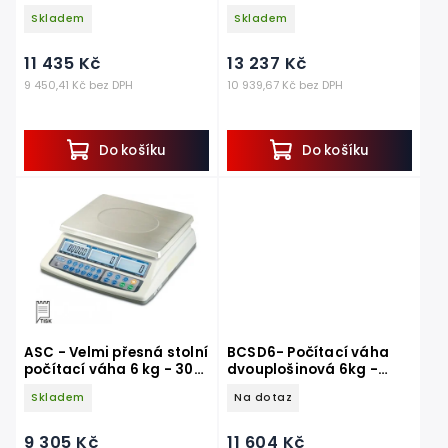
OBCHODNÍ
Skladem
Skladem
11 435 Kč
13 237 Kč
9 450,41 Kč bez DPH
10 939,67 Kč bez DPH
Do košíku
Do košíku
ASC - Velmi přesná stolní
BCSD6- Počítací váha
počítací váha 6 kg - 30
dvouplošinová 6kg -
kg
30kg
Skladem
Na dotaz
9 305 Kč
11 604 Kč