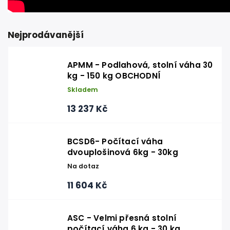
Nejprodávanější
APMM - Podlahová, stolní váha 30
kg - 150 kg OBCHODNÍ
Skladem
13 237 Kč
BCSD6- Počítací váha
dvouplošinová 6kg - 30kg
Na dotaz
11 604 Kč
ASC - Velmi přesná stolní
počítací váha 6 kg - 30 kg