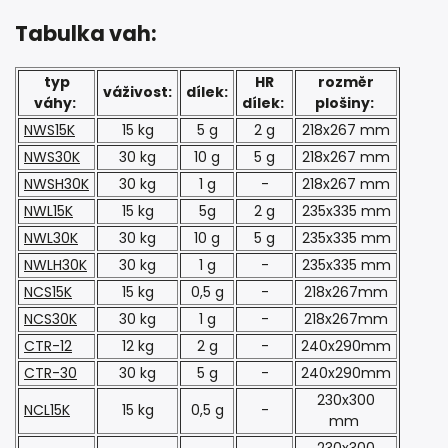
Tabulka vah:
typ
HR
rozměr
váživost:
dílek:
váhy:
dílek:
plošiny:
NWS15K
15 kg
5 g
2 g
218x267 mm
NWS30K
30 kg
10 g
5 g
218x267 mm
NWSH30K
30 kg
1 g
-
218x267 mm
NWL15K
15 kg
5g
2 g
235x335 mm
NWL30K
30 kg
10 g
5 g
235x335 mm
NWLH30K
30 kg
1 g
-
235x335 mm
NCS15K
15 kg
0,5 g
-
218x267mm
NCS30K
30 kg
1 g
-
218x267mm
CTR-12
12 kg
2 g
-
240x290mm
CTR-30
30 kg
5 g
-
240x290mm
230x300
NCL15K
15 kg
0,5 g
-
mm
230x300