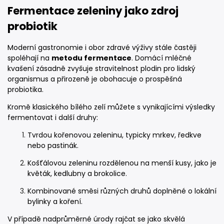
Fermentace zeleniny jako zdroj
probiotik
Moderní gastronomie i obor zdravé výživy stále častěji
spoléhají na
metodu fermentace
. Domácí mléčné
kvašení zásadně zvyšuje stravitelnost plodin pro lidský
organismus a přirozeně je obohacuje o prospěšná
probiotika.
Kromě klasického bílého zelí můžete s vynikajícími výsledky
fermentovat i další druhy:
Tvrdou kořenovou zeleninu, typicky mrkev, ředkve
nebo pastinák.
Košťálovou zeleninu rozdělenou na menší kusy, jako je
květák, kedlubny a brokolice.
Kombinované směsi různých druhů doplněné o lokální
bylinky a koření.
V případě nadprůměrné úrody rajčat se jako skvělá