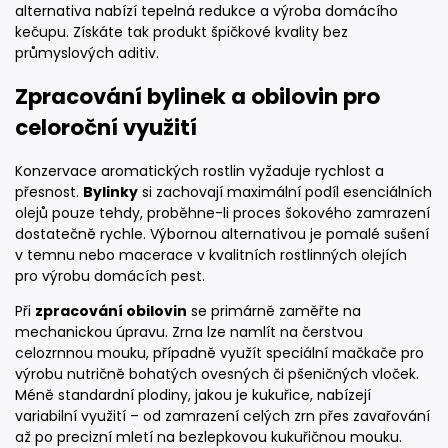
alternativa nabízí tepelná redukce a výroba domácího
kečupu. Získáte tak produkt špičkové kvality bez
průmyslových aditiv.
Zpracování bylinek a obilovin pro
celoroční využití
Konzervace aromatických rostlin vyžaduje rychlost a
přesnost.
Bylinky
si zachovají maximální podíl esenciálních
olejů pouze tehdy, proběhne-li proces šokového zamrazení
dostatečně rychle. Výbornou alternativou je pomalé sušení
v temnu nebo macerace v kvalitních rostlinných olejích
pro výrobu domácích pest.
Při
zpracování obilovin
se primárně zaměřte na
mechanickou úpravu. Zrna lze namlít na čerstvou
celozrnnou mouku, případně využít speciální mačkače pro
výrobu nutričně bohatých ovesných či pšeničných vloček.
Méně standardní plodiny, jakou je kukuřice, nabízejí
variabilní využití – od zamrazení celých zrn přes zavařování
až po precizní mletí na bezlepkovou kukuřičnou mouku.