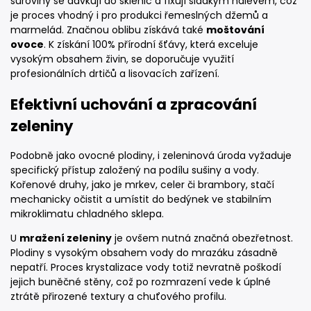
suroviny se dávkují do sklenic a fixují sladkým nálevem, což
je proces vhodný i pro produkci řemeslných džemů a
marmelád. Značnou oblibu získává také
moštování
ovoce
. K získání 100% přírodní šťávy, která exceluje
vysokým obsahem živin, se doporučuje využití
profesionálních drtičů a lisovacích zařízení.
Efektivní uchování a zpracování
zeleniny
Podobně jako ovocné plodiny, i zeleninová úroda vyžaduje
specifický přístup založený na podílu sušiny a vody.
Kořenové druhy, jako je mrkev, celer či brambory, stačí
mechanicky očistit a umístit do bedýnek ve stabilním
mikroklimatu chladného sklepa.
U
mražení zeleniny
je ovšem nutná značná obezřetnost.
Plodiny s vysokým obsahem vody do mrazáku zásadně
nepatří. Proces krystalizace vody totiž nevratně poškodí
jejich buněčné stěny, což po rozmrazení vede k úplné
ztrátě přirozené textury a chuťového profilu.