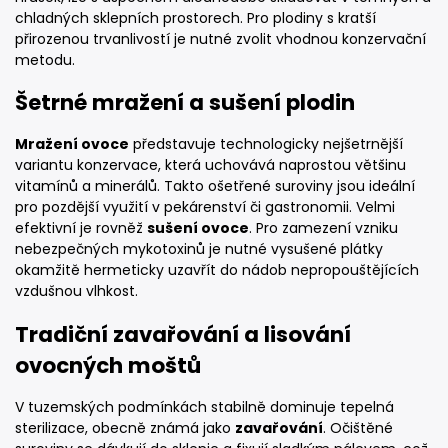
chladných sklepních prostorech. Pro plodiny s kratší
přirozenou trvanlivostí je nutné zvolit vhodnou konzervační
metodu.
Šetrné mražení a sušení plodin
Mražení ovoce
představuje technologicky nejšetrnější
variantu konzervace, která uchovává naprostou většinu
vitamínů a minerálů. Takto ošetřené suroviny jsou ideální
pro pozdější využití v pekárenství či gastronomii. Velmi
efektivní je rovněž
sušení ovoce
. Pro zamezení vzniku
nebezpečných mykotoxinů je nutné vysušené plátky
okamžitě hermeticky uzavřít do nádob nepropouštějících
vzdušnou vlhkost.
Tradiční zavařování a lisování
ovocných moštů
V tuzemských podmínkách stabilně dominuje tepelná
sterilizace, obecně známá jako
zavařování
. Očištěné