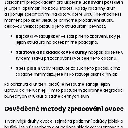
Základním předpokladem pro úspěšné
uchování potravin
je určení optimálního bodu zralosti. Každý rostlinný druh
disponuje specifickými indikátory, které určují nejvhodnější
moment pro sběr. Sledujte primárně probarvení slupky,
celkovou velikost plodu a jeho strukturální pevnost.
Rajčata
vyžadují sběr ve fázi plného zbarvení, kdy je
jejich struktura na dotek mírně poddajná.
Salátové a nakladačkové okurky
naopak sklízejte v
tvrdém stavu při zachování sytě zeleného odstínu.
Sběr plodin
vždy realizujte za suchého počasí, čímž
zásadně minimalizujete riziko rozvoje plísní a hnilob.
Po odříznutí či utržení plodů je nezbytné zahájit jejich
úpravu co nejrychleji. Tímto postupem zabráníte degradaci
buněčných struktur a ztrátě cenných živin.
Osvědčené metody zpracování ovoce
Trvanlivější druhy ovoce, zejména podzimní odrůdy jablek a
hrušek, lze s úspěchem dlouhodobě skladovat v temných a