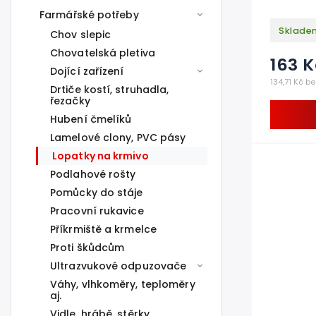
Farmářské potřeby
Sklade
Chov slepic
Chovatelská pletiva
163 K
Dojící zařízení
134,71 Kč b
Drtiče kostí, struhadla,
řezačky
Hubení čmelíků
Lamelové clony, PVC pásy
Lopatky na krmivo
Podlahové rošty
Pomůcky do stáje
Pracovní rukavice
Příkrmiště a krmelce
Proti škůdcům
Ultrazvukové odpuzovače
Váhy, vlhkoměry, teploměry
aj.
Vidle, hrábě, stěrky