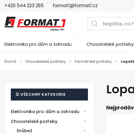
+420 544 223 265
format1@format1.cz
Elektronika pro dům a zahradu
Chovatelské potřeby
Domů
/
Chovatelské potřeby
/
Farmářské potřeby
/
Lopat
Lopa
Nejprodáv
Elektronika pro dům a zahradu
Chovatelské potřeby
Drůbež