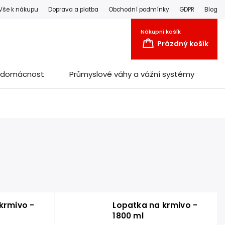
Vše k nákupu
Doprava a platba
Obchodní podmínky
GDPR
Blog
Nákupní košík
Prázdný košík
a domácnost
Průmyslové váhy a vážní systémy
krmivo -
Lopatka na krmivo -
1800 ml