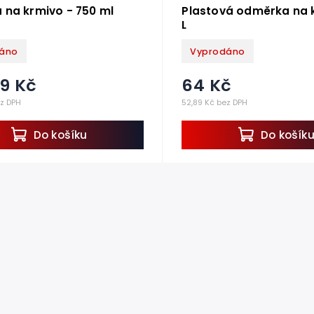
 na krmivo - 750 ml
Plastová odměrka na k
L
áno
Vyprodáno
99 Kč
64 Kč
ez DPH
52,89 Kč bez DPH
Do košíku
Do košík