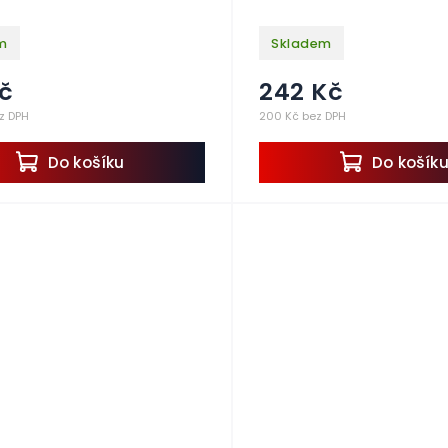
m
Skladem
č
242 Kč
ez DPH
200 Kč bez DPH
Do košíku
Do košík