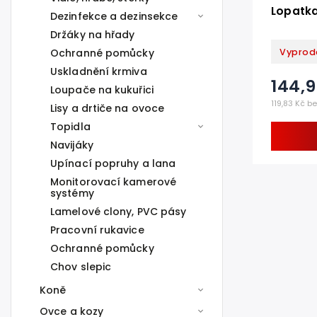
Lopatka
Dezinfekce a dezinsekce
Držáky na hřady
Vyprod
Ochranné pomůcky
Uskladnění krmiva
144,
Loupače na kukuřici
119,83 Kč b
Lisy a drtiče na ovoce
Topidla
Navijáky
Upínací popruhy a lana
Monitorovací kamerové
systémy
Lamelové clony, PVC pásy
Pracovní rukavice
Ochranné pomůcky
Chov slepic
Koně
Ovce a kozy