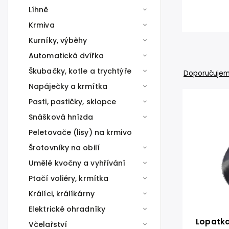
Líhně
Krmiva
Kurníky, výběhy
Automatická dvířka
Škubačky, kotle a trychtýře
Doporučuje
Napáječky a krmítka
Pasti, pastičky, sklopce
Snášková hnízda
Peletovače (lisy) na krmivo
Šrotovníky na obilí
Umělé kvočny a vyhřívání
Ptačí voliéry, krmítka
Králíci, králíkárny
Elektrické ohradníky
Lopatka
Včelařství