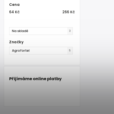
Cena
64
Kč
266
Kč
Na skladě
3
Značky
Agrofortel
5
Přijímáme online platby