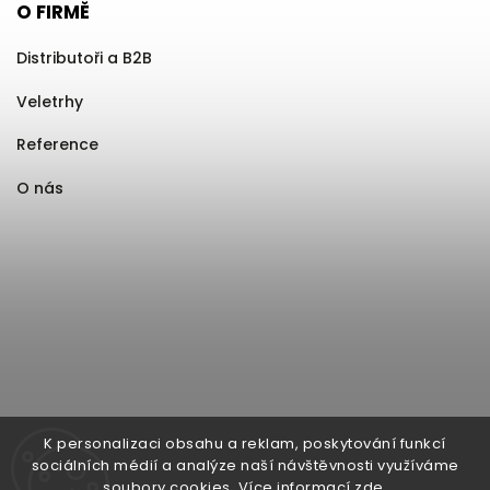
O FIRMĚ
Distributoři a B2B
Veletrhy
Reference
O nás
K personalizaci obsahu a reklam, poskytování funkcí
sociálních médií a analýze naší návštěvnosti využíváme
soubory cookies. Více informací
zde
.