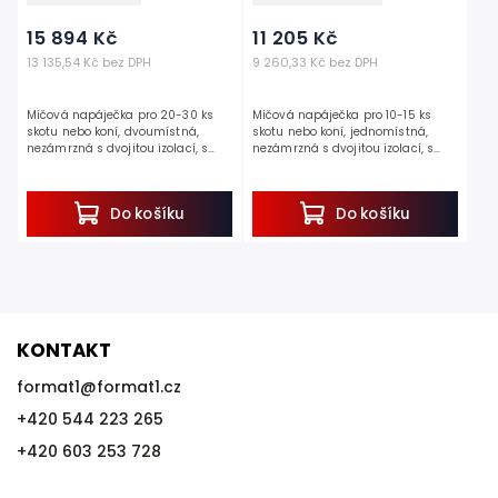
15 894 Kč
11 205 Kč
13 135,54 Kč bez DPH
9 260,33 Kč bez DPH
Míčová napáječka pro 20-30 ks
Míčová napáječka pro 10-15 ks
skotu nebo koní, dvoumístná,
skotu nebo koní, jednomístná,
nezámrzná s dvojitou izolací, s
nezámrzná s dvojitou izolací, s
objemem 100l, s rozměry
objemem 40l, s rozměry
108,5x70x52,5 cm.
60x70x52,5 cm.
Tuto napáječku Vám můžeme...
Tuto napáječku Vám můžeme
Do košíku
Do košíku
jenom...
KONTAKT
format1
@
format1.cz
+420 544 223 265
+420 603 253 728