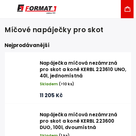
Míčové napáječky pro skot
Nejprodávanější
Napáječka míčová nezámrzná
pro skot a koně KERBL 223610 UNO,
40l, jednomístná
Skladem
(>10 ks)
11 205 Kč
Napáječka míčová nezámrzná
pro skot a koně KERBL 223600
DUO, 100l, dvoumístná
Skladem
(1 ks)