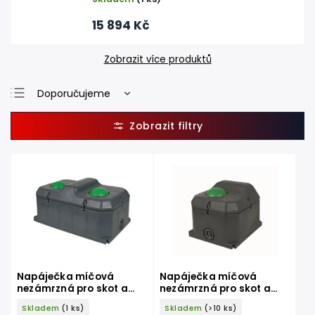
15 894 Kč
Zobrazit více produktů
Doporučujeme
Nejlevnější
Nejdražší
Nejprodávanější
Abecedně
Napáječka míčová
Napáječka míčová
nezámrzná pro skot a
nezámrzná pro skot a
koně KERBL 223600 DUO,
koně KERBL 223610 UNO,
Skladem
(1 ks)
Skladem
(>10 ks)
100l, dvoumístná
40l, jednomístná