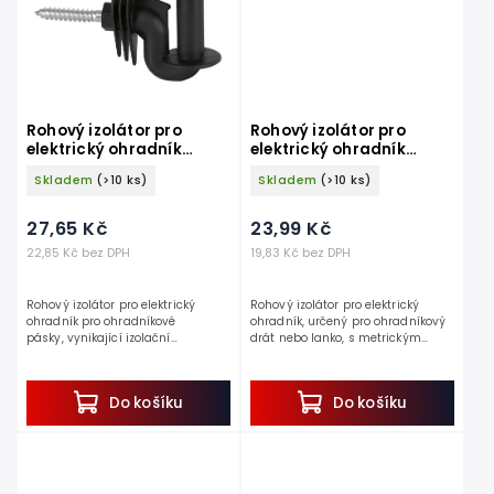
Rohový izolátor pro
Rohový izolátor pro
elektrický ohradník
elektrický ohradník
KERBL 441376 CAVALLO,
KERBL 441394, s
Skladem
(>10 ks)
Skladem
(>10 ks)
na pásku, s vrutem, Ø 8
metrickým závitem M6
mm
27,65 Kč
23,99 Kč
22,85 Kč bez DPH
19,83 Kč bez DPH
Rohový izolátor pro elektrický
Rohový izolátor pro elektrický
ohradník pro ohradníkové
ohradník, určený pro ohradníkový
pásky, vynikající izolační
drát nebo lanko, s metrickým
vlastnosti, chrání před přepětím,
závitem, M6.
vrut Ø 8mm. Objevte ideálního
Objevte ideálního pomocníka pro vytvoření
pomocníka pro...
Do košíku
Do košíku