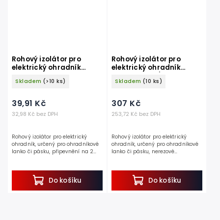
Rohový izolátor pro
Rohový izolátor pro
elektrický ohradník
elektrický ohradník
KERBL 44350 PROFI, na 2
KERBL 44355/046, na 2
Skladem
(>10 ks)
Skladem
(10 ks)
vruty
vruty, 4ks v balení
39,91 Kč
307 Kč
32,98 Kč bez DPH
253,72 Kč bez DPH
Rohový izolátor pro elektrický
Rohový izolátor pro elektrický
ohradník, určený pro ohradníkové
ohradník, určený pro ohradníkové
lanko či pásku, připevnění na 2
lanko či pásku, nerezové
vruty.
provedení, připevnění na 2 vruty.
Objevte ideálního pomocníka pro vytvoření...
Objevte ideálního pomocníka pro
vytvoření...
Do košíku
Do košíku