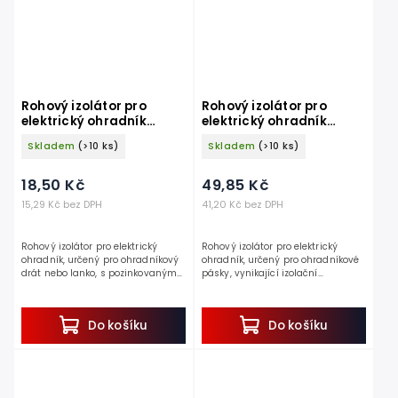
Rohový izolátor pro
Rohový izolátor pro
elektrický ohradník
elektrický ohradník
KERBL 44330, s vrutem, Ø
KERBL 44347, na pásku,
Skladem
(>10 ks)
Skladem
(>10 ks)
7 mm
na 2 vruty
18,50 Kč
49,85 Kč
15,29 Kč bez DPH
41,20 Kč bez DPH
Rohový izolátor pro elektrický
Rohový izolátor pro elektrický
ohradník, určený pro ohradníkový
ohradník, určený pro ohradníkové
drát nebo lanko, s pozinkovaným
pásky, vynikající izolační
vrutem, Ø 7 mm. Objevte ideálního
vlastnosti, inovativní metoda
pomocníka pro vytvoření
montáže. Objevte ideálního
elektrického...
pomocníka pro...
Do košíku
Do košíku