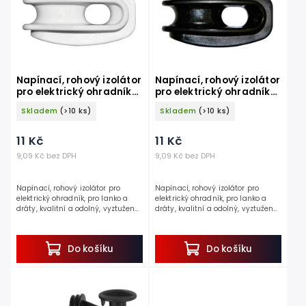
Napínací, rohový izolátor
Napínací, rohový izolátor
pro elektrický ohradník
pro elektrický ohradník
KERBL 44334, pro lanka a
KERBL 44335, pro lanka a
Skladem
(>10 ks)
Skladem
(>10 ks)
dráty, bílý
dráty, černý
11 Kč
11 Kč
9,09 Kč bez DPH
9,09 Kč bez DPH
Napínací, rohový izolátor pro
Napínací, rohový izolátor pro
elektrický ohradník, pro lanko a
elektrický ohradník, pro lanko a
dráty, kvalitní a odolný, vyztužené
dráty, kvalitní a odolný, vyztužené
skelnými vlákny, snadná montáž.
skelnými vlákny, snadná montáž.
Objevte ideálního pomocníka pro...
Objevte ideálního pomocníka pro...
Do košíku
Do košíku