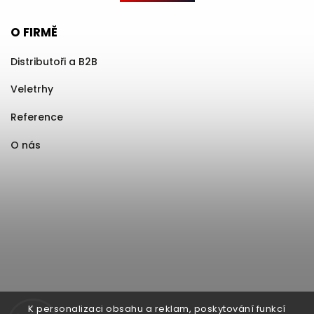
O FIRMĚ
Distributoři a B2B
Veletrhy
Reference
O nás
K personalizaci obsahu a reklam, poskytování funkcí