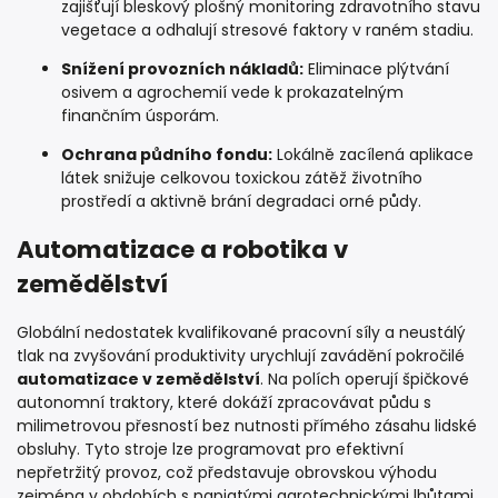
zajišťují bleskový plošný monitoring zdravotního stavu
vegetace a odhalují stresové faktory v raném stadiu.
Snížení provozních nákladů:
Eliminace plýtvání
osivem a agrochemií vede k prokazatelným
finančním úsporám.
Ochrana půdního fondu:
Lokálně zacílená aplikace
látek snižuje celkovou toxickou zátěž životního
prostředí a aktivně brání degradaci orné půdy.
Automatizace a robotika v
zemědělství
Globální nedostatek kvalifikované pracovní síly a neustálý
tlak na zvyšování produktivity urychlují zavádění pokročilé
automatizace v zemědělství
. Na polích operují špičkové
autonomní traktory, které dokáží zpracovávat půdu s
milimetrovou přesností bez nutnosti přímého zásahu lidské
obsluhy. Tyto stroje lze programovat pro efektivní
nepřetržitý provoz, což představuje obrovskou výhodu
zejména v obdobích s napjatými agrotechnickými lhůtami.