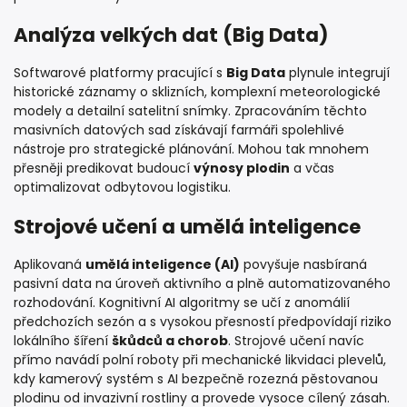
Analýza velkých dat (Big Data)
Softwarové platformy pracující s
Big Data
plynule integrují
historické záznamy o sklizních, komplexní meteorologické
modely a detailní satelitní snímky. Zpracováním těchto
masivních datových sad získávají farmáři spolehlivé
nástroje pro strategické plánování. Mohou tak mnohem
přesněji predikovat budoucí
výnosy plodin
a včas
optimalizovat odbytovou logistiku.
Strojové učení a umělá inteligence
Aplikovaná
umělá inteligence (AI)
povyšuje nasbíraná
pasivní data na úroveň aktivního a plně automatizovaného
rozhodování. Kognitivní AI algoritmy se učí z anomálií
předchozích sezón a s vysokou přesností předpovídají riziko
lokálního šíření
škůdců a chorob
. Strojové učení navíc
přímo navádí polní roboty při mechanické likvidaci plevelů,
kdy kamerový systém s AI bezpečně rozezná pěstovanou
plodinu od invazivní rostliny a provede vysoce cílený zásah.