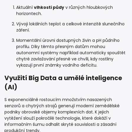
Aktuální
vlhkosti půdy
v různých hloubkových
horizontech.
Vývoji lokálních teplot a celkové intenzitě slunečního
záření.
Momentální úrovni dostupných živin a pH půdního
profilu. Díky těmto přesným datům mohou
autonomní systémy například automaticky spouštět
chytré zavlažování přesně ve chvíli, kdy rostliny
vykazují první známky vodního deficitu.
Využití Big Data a umělé inteligence
(AI)
S exponenciálně rostoucím množstvím nasazených
senzorů a chytrých strojů generují moderní zemědělské
podniky obrovské objemy komplexních dat. K jejich
vytěžení slouží pokročilé technologie, které dokáží v
informačním šumu odhalit skryté souvislosti a zásadní
produkční trendy.