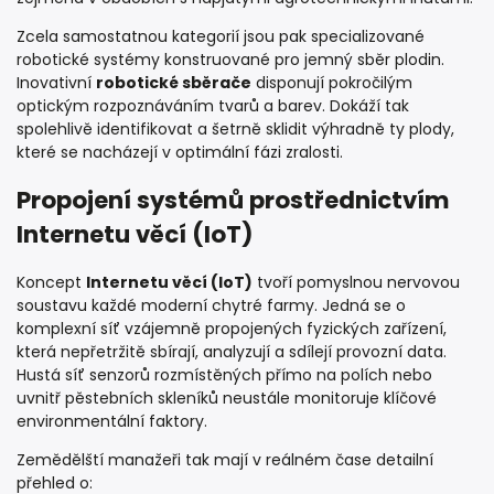
Zcela samostatnou kategorií jsou pak specializované
robotické systémy konstruované pro jemný sběr plodin.
Inovativní
robotické sběrače
disponují pokročilým
optickým rozpoznáváním tvarů a barev. Dokáží tak
spolehlivě identifikovat a šetrně sklidit výhradně ty plody,
které se nacházejí v optimální fázi zralosti.
Propojení systémů prostřednictvím
Internetu věcí (IoT)
Koncept
Internetu věcí (IoT)
tvoří pomyslnou nervovou
soustavu každé moderní chytré farmy. Jedná se o
komplexní síť vzájemně propojených fyzických zařízení,
která nepřetržitě sbírají, analyzují a sdílejí provozní data.
Hustá síť senzorů rozmístěných přímo na polích nebo
uvnitř pěstebních skleníků neustále monitoruje klíčové
environmentální faktory.
Zemědělští manažeři tak mají v reálném čase detailní
přehled o: