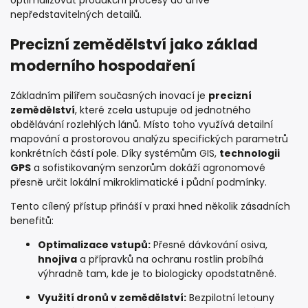
optimalizovat produkční procesy do dříve
nepředstavitelných detailů.
Precizní zemědělství jako základ
moderního hospodaření
Základním pilířem současných inovací je
precizní
zemědělství
, které zcela ustupuje od jednotného
obdělávání rozlehlých lánů. Místo toho využívá detailní
mapování a prostorovou analýzu specifických parametrů
konkrétních částí pole. Díky systémům GIS,
technologii
GPS
a sofistikovaným senzorům dokáží agronomové
přesně určit lokální mikroklimatické i půdní podmínky.
Tento cílený přístup přináší v praxi hned několik zásadních
benefitů:
Optimalizace vstupů:
Přesné dávkování osiva,
hnojiva
a přípravků na ochranu rostlin probíhá
výhradně tam, kde je to biologicky opodstatněné.
Využití dronů v zemědělství:
Bezpilotní letouny