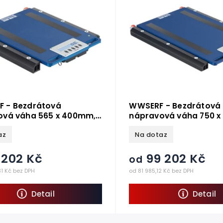
 - Bezdrátová
WWSERF - Bezdrátová
vá váha 565 x 400mm, 1
nápravová váha 750 
000 kg, 1 pár (2ks)
6 000-15 000 kg, 1 pár 
az
Na dotaz
 202 Kč
99 202 Kč
od
1 Kč bez DPH
od 81 985,12 Kč bez DPH
Detail
Detail