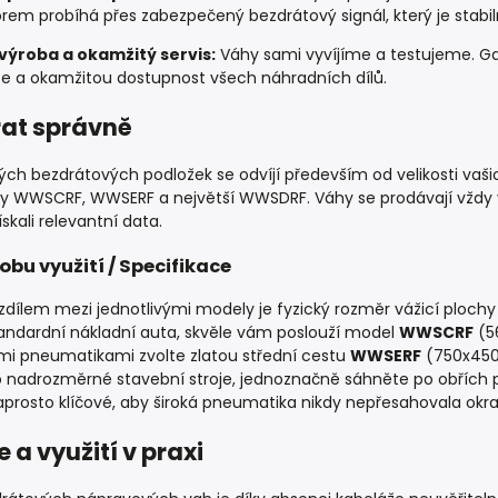
orem probíhá přes zabezpečený bezdrátový signál, který je stabi
výroba a okamžitý servis:
Váhy sami vyvíjíme a testujeme. Gar
ce a okamžitou dostupnost všech náhradních dílů.
rat správně
ch bezdrátových podložek se odvíjí především od velikosti vašich
dy WWSCRF, WWSERF a největší WWSDRF. Váhy se prodávají vždy v 
skali relevantní data.
obu využití / Specifikace
zdílem mezi jednotlivými modely je fyzický rozměr vážicí ploch
andardní nákladní auta, skvěle vám poslouží model
WWSCRF
(56
šími pneumatikami zvolte zlatou střední cestu
WWSERF
(750x450 
o nadrozměrné stavební stroje, jednoznačně sáhněte po obřích
aprosto klíčové, aby široká pneumatika nikdy nepřesahovala okra
 a využití v praxi