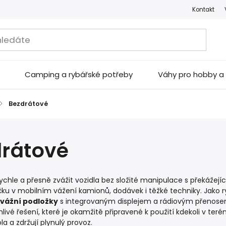
Kontakt
Camping a rybářské potřeby
Váhy pro hobby 
/
Bezdrátové
rátové
ychle a přesně zvážit vozidla bez složité manipulace s překážej
ičku v mobilním vážení kamionů, dodávek i těžké techniky. Jak
vážní podložky
s integrovaným displejem a rádiovým přenosem 
hlivé řešení, které je okamžitě připravené k použití kdekoli v teré
la a zdržují plynulý provoz.