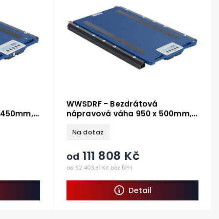
WWSDRF - Bezdrátová
x 450mm,
nápravová váha 950 x 500mm,
(2ks)
6 000-20 000 kg, 1 pár (2ks)
Na dotaz
111 808 Kč
od
od 92 403,31 Kč bez DPH
Detail