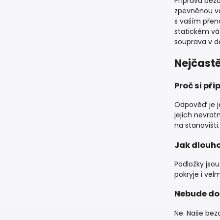
Příprava bez
zpevněnou vo
s vaším přen
statickém vá
souprava v do
Nejčastě
Proč si př
Odpověď je j
jejich nevrat
na stanovišti.
Jak dlouho
Podložky jsou
pokryje i ve
Nebude do
Ne. Naše bez