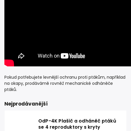
Pokud potřebujete levnější ochranu proti ptákům, například
na okapy, prodávámě rovněž
mechanické odháněče
ptáků
.
Nejprodávanější
OdP-4K Plašič a odháněč ptáků
se 4 reproduktory s kryty