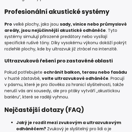
Profesionální akustické systémy
Pro
velké plochy, jako jsou
sady, vinice nebo průmyslové
areály, jsou nejúčinnější akustické odháněče
. Tyto
systémy simulují přirozené predátory nebo vysílají
specifické rušivé tóny. Díky vysokému výkonu dokáží pokrýt
rozlehlé plochy, kde by ultrazvuk již ztrácel na intenzitě.
Ultrazvuková řešení pro zastavěné oblasti
Pokud potřebujete
ochránit balkon, terasu nebo fasádu
v husté zástavbě,
volte ultrazvukové odháněče
. Pracují
v pásmu, které je pro člověka za hranicí slyšitelnosti, takže
neruší vás ani sousedy, ale pro ptáky vytváří „akustickou
bariéru“, které se raději vyhnou.
Nejčastější dotazy (FAQ)
Jaký je rozdíl mezi zvukovým a ultrazvukovým
odháněčem?
Zvukový je slyšitelný pro lidi a je