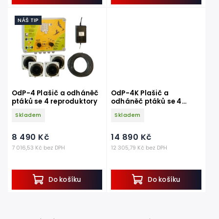
NÁŠ TIP
OdP-4 Plašič a odháněč
OdP-4K Plašič a
ptáků se 4 reproduktory
odháněč ptáků se 4
reproduktory s kryty
Skladem
Skladem
8 490 Kč
14 890 Kč
7 016,53 Kč bez DPH
12 305,79 Kč bez DPH
Do košíku
Do košíku