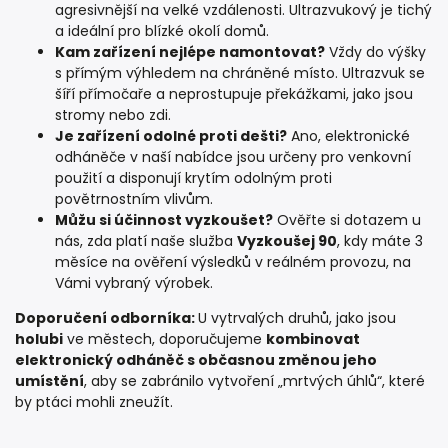
agresivnější na velké vzdálenosti. Ultrazvukový je tichý
a ideální pro blízké okolí domů.
Kam zařízení nejlépe namontovat?
Vždy do výšky
s přímým výhledem na chráněné místo. Ultrazvuk se
šíří přímočaře a neprostupuje překážkami, jako jsou
stromy nebo zdi.
Je zařízení odolné proti dešti?
Ano, elektronické
odháněče v naší nabídce jsou určeny pro venkovní
použití a disponují krytím odolným proti
povětrnostním vlivům.
Můžu si účinnost vyzkoušet?
Ověřte si dotazem u
nás, zda platí naše služba
Vyzkoušej 90
, kdy máte 3
měsíce na ověření výsledků v reálném provozu, na
Vámi vybraný výrobek.
Doporučení odborníka:
U vytrvalých druhů, jako jsou
holubi
ve městech, doporučujeme
kombinovat
elektronický odháněč s občasnou změnou jeho
umístění
, aby se zabránilo vytvoření „mrtvých úhlů“, které
by ptáci mohli zneužít.