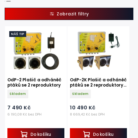
Doporučujeme
Nejlevnější
Nejdražší
NÁŠ TIP
Nejprodávanější
Abecedně
OdP-2 Plašič a odháněč
OdP-2K Plašič a odháněč
ptáků se 2 reproduktory
ptáků se 2 reproduktory s
kryty
Skladem
Skladem
7 490 Kč
10 490 Kč
6 190,08 Kč bez DPH
8 669,42 Kč bez DPH
Do košíku
Do košíku