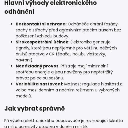
Hlavní výhody elektronického
odhánění
Bezkontaktní ochrana:
Odháněče chrání fasády,
sochy a střechy před agresivním ptačím trusem bez
poškození vzhledu budovy.
Širokospektrální účinek:
Elektronika generuje
signály, které jsou nepříjemné pro většinu běžných
druhů ptactva v ČR (špačci, holubi, vlaštovky,
havrani).
Nenákladný provoz
: Přístroje mají minimální
spotřebu energie a jsou navrženy pro nepřetržitý
provoz po celou sezónu.
Variabilita nastavení:
Možnost regulace hlasitosti a
volba mezi denním a nočním režimem u vybraných
modelů.
Jak vybrat správně
Při výběru elektronického odpuzovače je rozhodující lokalita
a míra agresivity ptactva v daném místě.