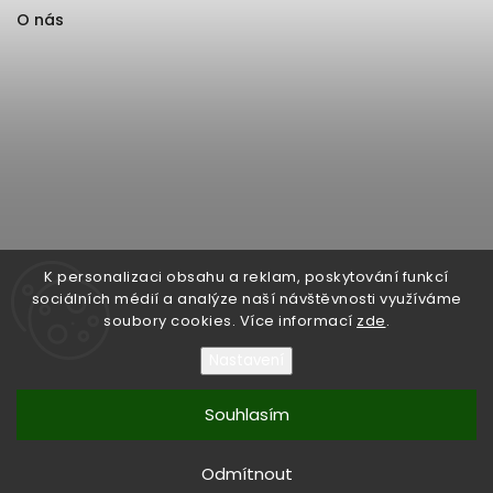
O nás
K personalizaci obsahu a reklam, poskytování funkcí
sociálních médií a analýze naší návštěvnosti využíváme
soubory cookies. Více informací
zde
.
Nastavení
Souhlasím
Copyright 2026
Format1
. Všechna práva vyhrazena.
Upravit nastavení cookies
Odmítnout
Vytvořil
Shoptet
| Design
Shoptak.cz