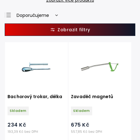
Zobrazit více produktů
Doporučujeme
Nejlevnější
Nejdražší
Nejprodávanější
Abecedně
Bachorový trokar, délka
Zavaděč magnetů
Skladem
Skladem
234 Kč
675 Kč
193,39 Kč bez DPH
557,85 Kč bez DPH