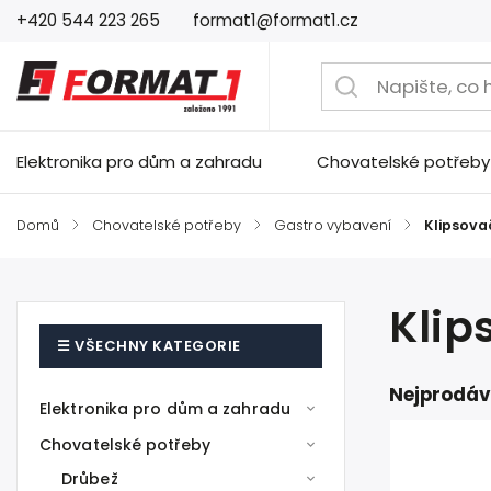
+420 544 223 265
format1@format1.cz
Elektronika pro dům a zahradu
Chovatelské potřeby
Domů
/
Chovatelské potřeby
/
Gastro vybavení
/
Klipsova
Klip
Nejprodáv
Elektronika pro dům a zahradu
Chovatelské potřeby
Drůbež