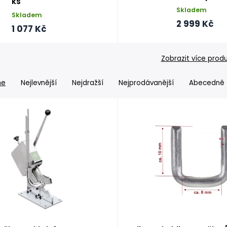
ks
Skladem
Skladem
2 999 Kč
1 077 Kč
Zobrazit více prod
me
Nejlevnější
Nejdražší
Nejprodávanější
Abecedně