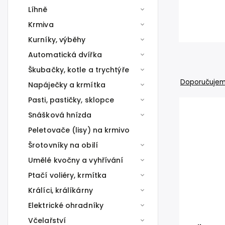
Líhně
Krmiva
Kurníky, výběhy
Automatická dvířka
Škubačky, kotle a trychtýře
Doporučuje
Napáječky a krmítka
Pasti, pastičky, sklopce
Snášková hnízda
Peletovače (lisy) na krmivo
Šrotovníky na obilí
Umělé kvočny a vyhřívání
Ptačí voliéry, krmítka
Králíci, králíkárny
Elektrické ohradníky
Včelařství