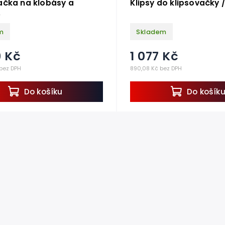
ačka na klobásy a
Klipsy do klipsovačky 
.
m
Skladem
9 Kč
1 077 Kč
 bez DPH
890,08 Kč bez DPH
Do košíku
Do košík