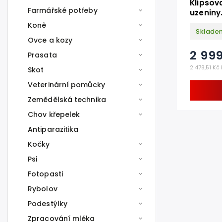
Klipsov
Farmářské potřeby
uzeniny
Koně
Sklade
Ovce a kozy
2 99
Prasata
2 478,51 Kč
Skot
Veterinární pomůcky
Zemědělská technika
Chov křepelek
Antiparazitika
Kočky
Psi
Fotopasti
Rybolov
Podestýlky
Zpracování mléka