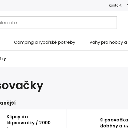
Kontakt
Camping a rybářské potřeby
Váhy pro hobby 
čky
sovačky
anější
Klipsy do
Klipsovačka
klipsovačky / 2000
klobásy a u