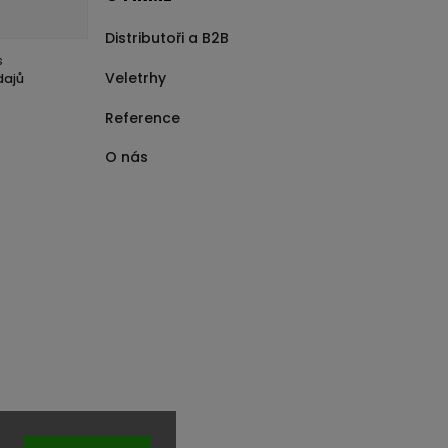
Distributoři a B2B
s
Veletrhy
dajů
Reference
O nás